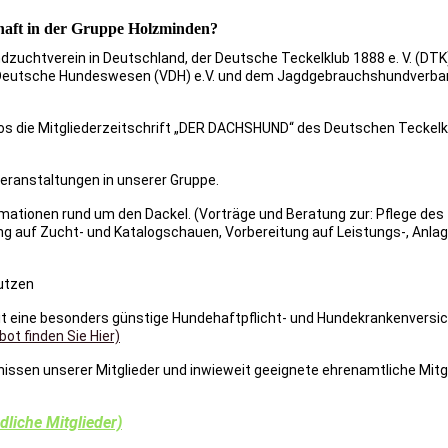
chaft in der Gruppe Holzminden?
dzuchtverein in Deutschland, der Deutsche Teckelklub 1888 e. V. (DTK
as Deutsche Hundeswesen (VDH) e.V. und dem Jagdgebrauchshundverb
los die Mitgliederzeitschrift „DER DACHSHUND“ des Deutschen Teckelk
eranstaltungen in unserer Gruppe.
mationen rund um den Dackel. (Vorträge und Beratung zur: Pflege des
ng auf Zucht- und Katalogschauen, Vorbereitung auf Leistungs-, Anla
utzen
eit eine besonders günstige Hundehaftpflicht- und Hundekrankenversi
ot finden Sie Hier)
issen unserer Mitglieder und inwieweit geeignete ehrenamtliche Mitg
liche Mitglieder)