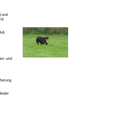
) und
and
lub
gen- und
cherung
lieder